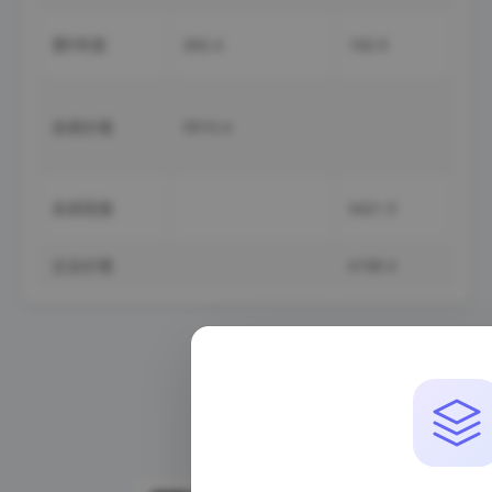
第5年底
262.4
162.9
永续价值
5510.4
永续现值
3421.5
企业价值
4168.4
关注我们