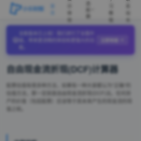
选
首
示
习
系
股
页
体
教
站
器
验
程
长
全新版本已上线！我们进行了全面升
级，带来更流畅的体验和更强大的功
立即体验
能。
自由现金流折现(DCF)计算器
股票估值有很多种方法，如果有一种大家都认为"正确"的
估值方法，那一定就是自由现金流折现(DCF)法。任何资
产的价值（包括股票）应该等于其未来产生的现金流的现
值之和。