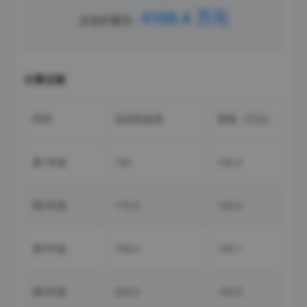
4168.4 万元
企业价值为：
计算过程
时间
自由现金流
现值（万元）
第1年底
150
136.4
第2年底
172.5
142.6
第3年底
198.4
149.1
第4年底
228.2
155.9