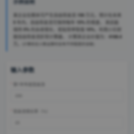
示例说明
某企业在期末可产生自由现金流
150
万元，预计在未来
5
年内，自由现金流可保持每年
15%
的增速， 其后能
保持
5%
的永续增长，若贴现率取值
10%
，利用小乐财
报自由现金流折现计算器， 计算其企业价值为：
4168.4
万。
(计算机在小数运算时会有不同程度的误差)
输入参数
第1年年底现金流
现金流增长率（%）