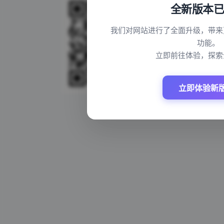
全新版本
我们对网站进行了全面升级，带来
功能。
立即前往体验，探索
立即体验新