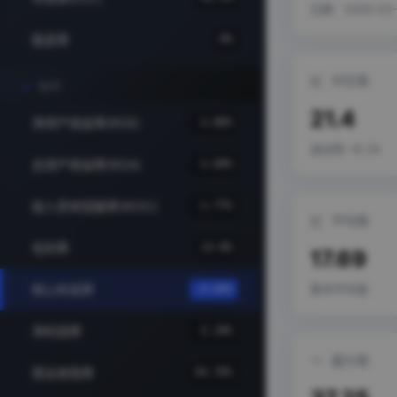
日期 · 2026-03-
股息率
0%
中位值
盈利
21.4
净资产收益率(ROE)
-3.86%
波动性: 81.35
总资产收益率(ROA)
-2.69%
投入资本回报率(ROIC)
-1.77%
平均值
毛利率
23.8%
17.69
核心利润率
算术平均值
-0.66%
净利润率
-3.18%
最大值
营业收现率
93.76%