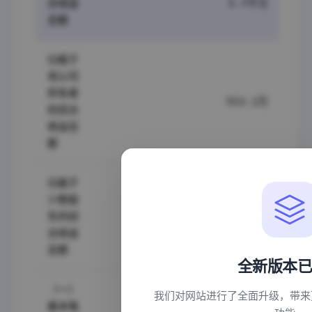
合收益
5.7千万
总额
归属于
母公司
所有者
553.1万
的综合
收益总
额
归属于
少数股
东的综
5.1千万
合收益
总额
全新版本
（一）
我们对网站进行了全面升级，带来
基本每
0元