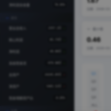
1.67
净利润含金量
79.95%
日期 · 2008-03-
成长
营业总收入
2357.1亿
最小值
0.46
核心利润
85.73亿
日期 · 2026-03-
净利润
49.06亿
自由现金流
-979.98亿
Q1
总资产
24245.85亿
Q2
净资产
5465.52亿
Q3
Q4
现金增额资产比
-0.05%
ALL