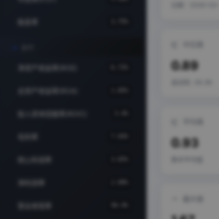
日期 · 2026-03-
股息率
3.75%
中位值
盈利
0.89
净资产收益率(ROE)
6.72%
波动性: 28.38
总资产收益率(ROA)
1.05%
投入资本回报率(ROIC)
3.4%
平均值
毛利率
7.93%
0.93
核心利润率
算术平均值
3.65%
净利润率
2.09%
最大值
营业收现率
99.9%