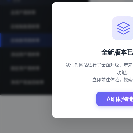
运营
总资产周转率
0.14次
应收账款周转率
次
应收款项周转率
次
全新版本
流动资产周转率
次
我们对网站进行了全面升级，带来
固定资产周转率
18.74次
功能。
立即前往体验，探索
净资产现金回收率
59.83次
存货周转率
次
立即体验新
存货资产比
0%
应收
款项
营运资金周转率
%
周转