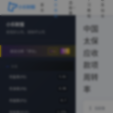
选
首
示
习
系
股
页
体
教
站
器
验
程
长
小乐财报
中国
发现好公司，排除坏公司
太保
应收
综合分析「评分」
专属
款项
估值
周转
市盈率(PE)
5.61
率
市净率(PB)
0.98
市销率(PS)
0.7
当前值
市现率(PCF)
1.57%