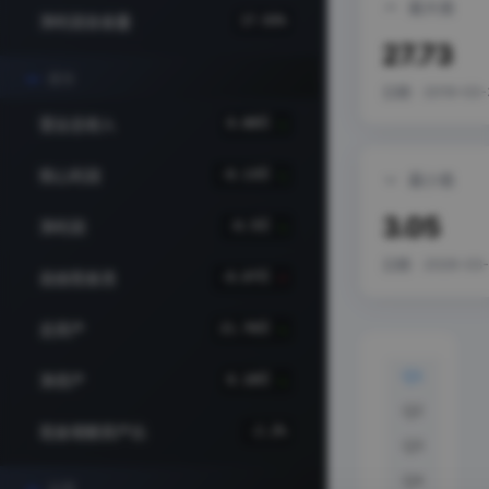
最大值
净利润含金量
17.93%
27.73
成长
日期 · 2019-03-
营业总收入
0.88亿
核心利润
-0.13亿
最小值
3.05
净利润
-0.5亿
日期 · 2026-03-
自由现金流
-0.07亿
总资产
21.76亿
Q1
净资产
0.18亿
Q2
现金增额资产比
-2.2%
Q3
Q4