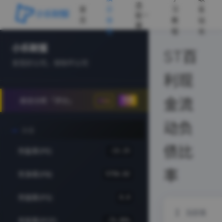
选
首
示
习
系
股
页
体
教
站
器
验
程
长
小乐财报
ST百
发现好公司，排除坏公司
利现
金流
综合分析「评分」
专属
动负
估值
债比
市盈率(PE)
-13.15
率
市净率(PB)
5756.02
市销率(PS)
4.4
当前值
市现率(PCF)
-73.95%