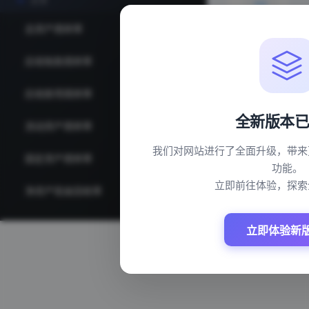
运营
Q1
Q2
总资产周转率
0.28次
Q3
应收账款周转率
30.13次
Q4
ALL
应收款项周转率
28.5次
全新版本
流动资产周转率
0.39次
我们对网站进行了全面升级，带来
固定资产周转率
2.34次
功能。
立即前往体验，探索
净资产现金回收率
-9.92次
存货周转率
0.5次
立即体验新
存货资产比
49.05%
营运资金周转率
-7.8%