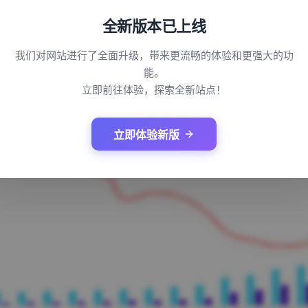
全新版本已上线
我们对网站进行了全面升级，带来更流畅的体验和更强大的功
能。
立即前往体验，探索全新站点！
立即体验新版