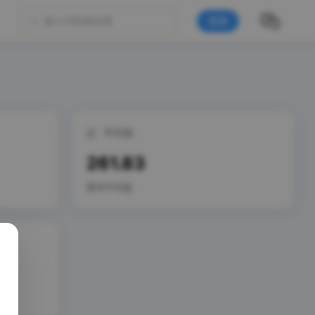
登录
平均值
261.83
算术平均值