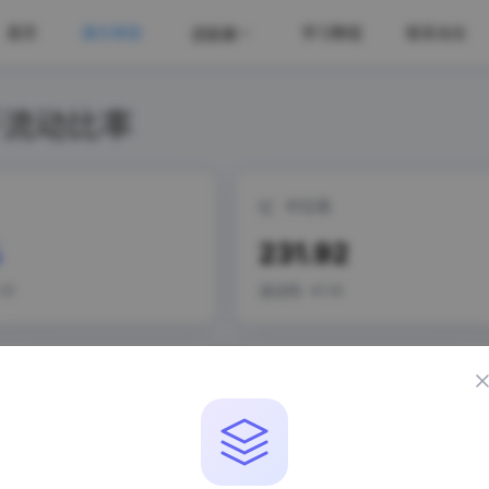
首页
演示体验
学习教程
联系站长
选股器
子流动比率
中位值
%
231.92
31
波动性: 41.19
最小值
69.69
31
日期 · 2003-03-31