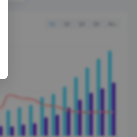
Q1
Q2
Q3
Q4
ALL