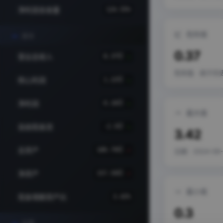
净利润含金量
124.55%
危险值
成长
0.37
营业总收入
8.37亿
危险值 · 高于历
核心利润
1.22亿
净利润
0.16亿
最大值
自由现金流
-2.5亿
3.42
总资产
189.79亿
日期 · 2024-09
净资产
157.59亿
最小值
现金增额资产比
3.42%
0.3