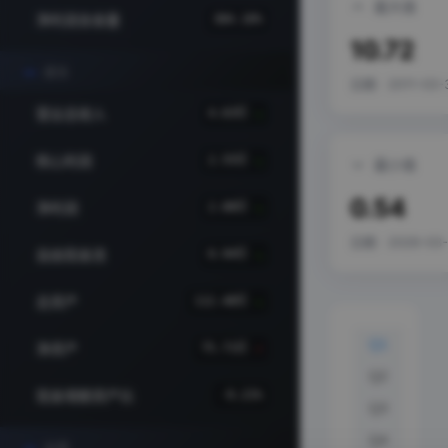
最大值
净利润含金量
384.16%
10.72
成长
日期 · 2011-03-
营业总收入
4.63亿
核心利润
2.55亿
最小值
0.54
净利润
2.08亿
日期 · 2026-03-
自由现金流
0.94亿
总资产
112.48亿
Q1
净资产
75.71亿
Q2
现金增额资产比
-9.21%
Q3
Q4