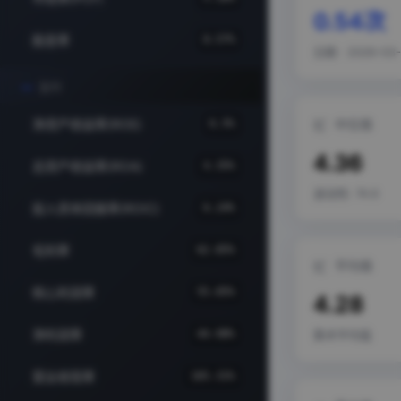
0.54次
股息率
0.57%
日期 · 2026-03-
盈利
净资产收益率(ROE)
中位值
6.5%
4.36
总资产收益率(ROA)
4.35%
波动性: 74.6
投入资本回报率(ROIC)
6.24%
毛利率
62.85%
平均值
核心利润率
55.05%
4.28
净利润率
44.98%
算术平均值
营业收现率
165.31%