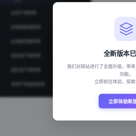
运营
Q3
总资产周转率
0.29次
Q4
ALL
应收账款周转率
3.73次
应收款项周转率
3.47次
全新版本
流动资产周转率
0.51次
我们对网站进行了全面升级，带来
固定资产周转率
1.33次
功能。
立即前往体验，探索
净资产现金回收率
19.6次
存货周转率
0.65次
立即体验新
存货资产比
32.45%
营运资金周转率
1.18%