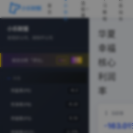
选
首
示
习
系
股
页
体
教
站
器
验
程
长
小乐财报
华夏
发现好公司，排除坏公司
幸福
核心
综合分析「评分」
专属
利润
估值
率
市盈率(PE)
-0.2
市净率(PB)
-0.22
当前值
市销率(PS)
0.52
-163.01
市现率(PCF)
-2.57%