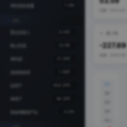
53.59
净利润含金量
7.43%
日期 · 2013-03-
成长
营业总收入
8.53亿
最小值
-227.89
核心利润
-13.9亿
日期 · 2024-03-
净利润
-17.43亿
自由现金流
-7.82亿
Q1
总资产
2532.97亿
Q2
净资产
-66.32亿
Q3
Q4
现金增额资产比
-0.07%
ALL