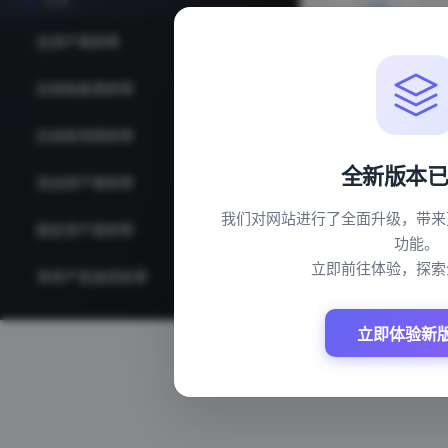
运营
Q1
Q2
总资产周转率
0.52次
Q3
应收账款周转率
6.23次
Q4
ALL
应收款项周转率
6.02次
全新版本
流动资产周转率
1.24次
我们对网站进行了全面升级，带来
固定资产周转率
1.23次
功能。
立即前往体验，探索
净资产现金回收率
5.21次
存货周转率
3.17次
立即体验新
存货资产比
13.79%
营运资金周转率
5.33%