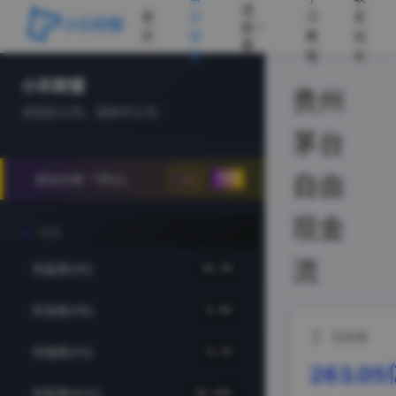
选
首
示
习
系
股
页
体
教
站
器
验
程
长
小乐财报
贵州
发现好公司，排除坏公司
茅台
自由
综合分析「评分」
专属
现金
估值
流
市盈率(PE)
19.78
市净率(PB)
6.94
当前值
市销率(PS)
9.33
263.05
市现率(PCF)
20.54%