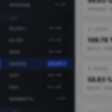
54.63 
净利润含金量
92.92%
历年同比增长 · 
成长
营业总收入
547.03亿
三年平均
106.76 
核心利润
367.02亿
最近三年 · 平均
净利润
281.54亿
自由现金流
263.05亿
五年平均
总资产
3199.19亿
58.83 %
净资产
2811.36亿
最近五年 · 平均
现金增额资产比
0.45%