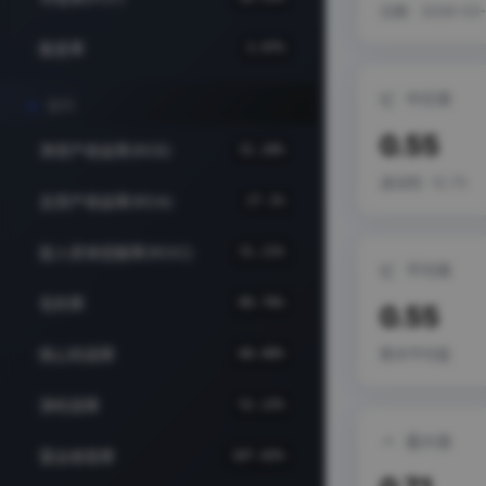
日期 · 2026-03-
股息率
3.97%
中位值
盈利
0.55
净资产收益率(ROE)
31.26%
波动性: 12.73
总资产收益率(ROA)
27.1%
投入资本回报率(ROIC)
31.21%
平均值
毛利率
89.76%
0.55
核心利润率
算术平均值
68.08%
净利润率
52.22%
最大值
营业收现率
107.02%