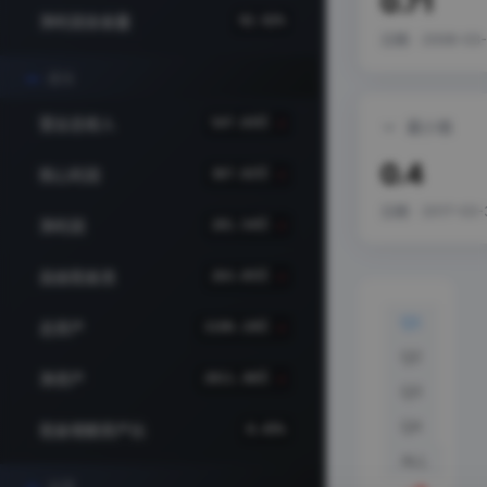
0.71
净利润含金量
92.92%
日期 · 2008-03-
成长
营业总收入
547.03亿
最小值
0.4
核心利润
367.02亿
日期 · 2017-03-
净利润
281.54亿
自由现金流
263.05亿
Q1
总资产
3199.19亿
Q2
净资产
2811.36亿
Q3
Q4
现金增额资产比
0.45%
ALL