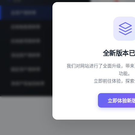
运营
总资产周转率
0.54次
应收账款周转率
7241.58次
应收款项周转率
158.3次
全新版本
流动资产周转率
0.64次
我们对网站进行了全面升级，带来
固定资产周转率
7.88次
功能。
立即前往体验，探索
净资产现金回收率
28.99次
存货周转率
0.28次
立即体验新
存货资产比
18.97%
营运资金周转率
0.76%