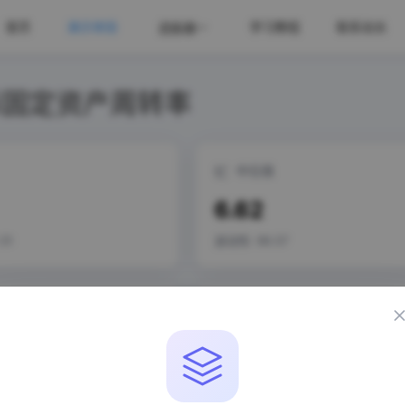
首页
演示体验
学习教程
联系站长
选股器
际固定资产周转率
中位值
6.62
31
波动性: 96.57
最小值
1.07
31
日期 · 2026-03-31