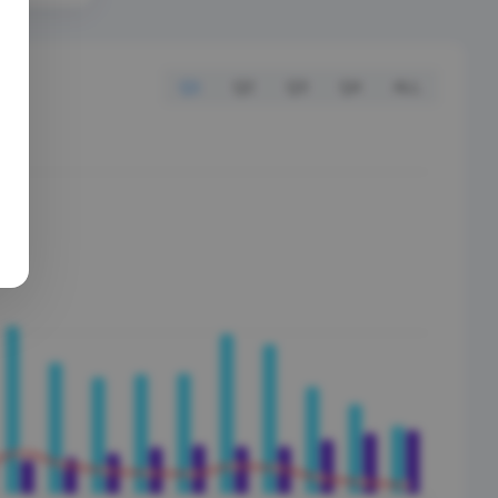
Q1
Q2
Q3
Q4
ALL