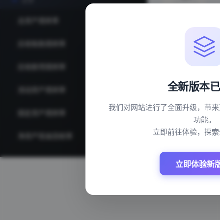
运营
ALL
总资产周转率
0.25次
应收账款周转率
37.04次
应收款项周转率
37.04次
全新版本
流动资产周转率
0.82次
我们对网站进行了全面升级，带来
固定资产周转率
1.39次
功能。
立即前往体验，探索
净资产现金回收率
10.81次
存货周转率
3.86次
立即体验新
存货资产比
3.58%
营运资金周转率
2.02%