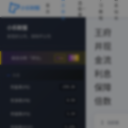
选
首
示
习
系
股
页
体
教
站
器
验
程
长
小乐财报
王府
发现好公司，排除坏公司
井现
金流
综合分析「评分」
专属
利息
估值
保障
市盈率(PE)
-259.26
倍数
市净率(PB)
0.59
市销率(PS)
1.14
当前值
市现率(PCF)
5.22%