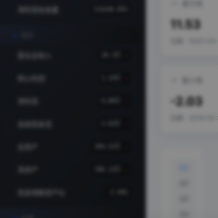
最大值
净利润含金量
133246.85%
11.53
成长
日期 · 2023-03-
营业总收入
28.1亿
核心利润
1.14亿
最小值
-2.03
净利润
0.66亿
日期 · 2019-03-
自由现金流
3.63亿
总资产
394.51亿
Q1
净资产
200.12亿
Q2
现金增额资产比
-2.94%
Q3
Q4