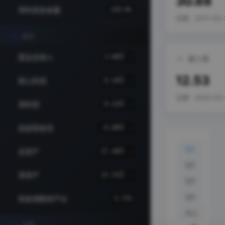
30.88
净利润含金量
229.6%
日期 · 2017-03-
成长
营业总收入
2.68亿
最小值
12.53
核心利润
0.24亿
日期 · 2023-03-
净利润
0.22亿
自由现金流
-0.08亿
Q1
总资产
27.36亿
Q2
净资产
22.31亿
Q3
Q4
现金增额资产比
3.71%
ALL