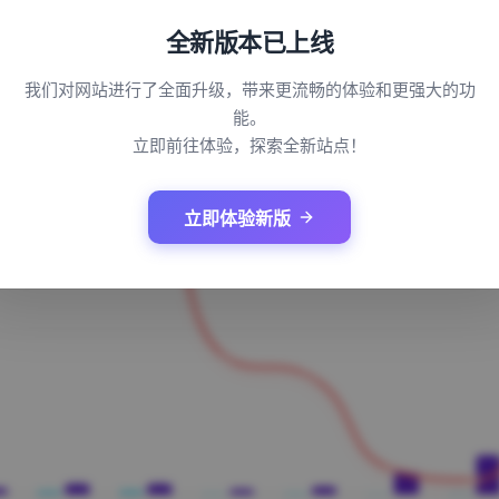
全新版本已上线
我们对网站进行了全面升级，带来更流畅的体验和更强大的功
能。
立即前往体验，探索全新站点！
立即体验新版