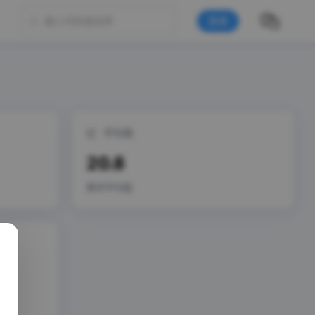
登录
平均值
20.8
算术平均值