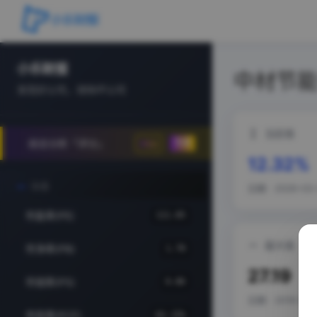
小乐财报
中材节
发现好公司，排除坏公司
当前值
综合分析「评分」
专属
12.32%
估值
日期 · 2026-03-
市盈率(PE)
111.05
最大值
市净率(PB)
1.78
27.19
市销率(PS)
0.86
日期 · 2016-03-
市现率(PCF)
63.15%