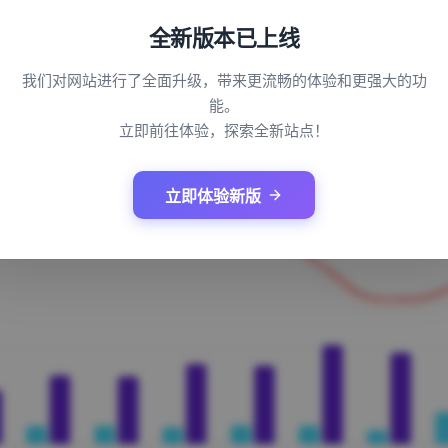
全新版本已上线
我们对网站进行了全面升级，带来更流畅的体验和更强大的功
能。
立即前往体验，探索全新站点！
立即体验新版