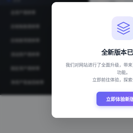
运营
Q3
Q4
总资产周转率
0.99次
ALL
应收账款周转率
5.54次
应收款项周转率
4.54次
全新版本
流动资产周转率
1.17次
我们对网站进行了全面升级，带来
固定资产周转率
27.59次
功能。
立即前往体验，探索
净资产现金回收率
14.7次
存货周转率
10.07次
立即体验新
存货资产比
9.62%
营运资金周转率
1.58%