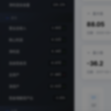
净利润含金量
124.21%
最大值
成长
88.05
营业总收入
3.95亿
日期 · 2020-03-
核心利润
0.52亿
净利润
0.34亿
最小值
-36.2
自由现金流
-0.07亿
日期 · 2017-03-
总资产
17.08亿
净资产
12.61亿
Q1
现金增额资产比
-3.01%
Q2