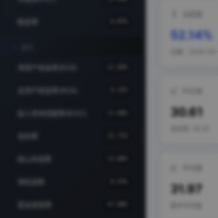
当前值
股息率
6.07%
52.14%
盈利
日期 · 2026-03-
净资产收益率(ROE)
11.84%
总资产收益率(ROA)
9.22%
中位值
30.61
投入资本回报率(ROIC)
11.68%
波动性: 92.81
毛利率
15.71%
核心利润率
13.06%
平均值
净利润率
8.55%
31.97
营业收现率
47.08%
算术平均值