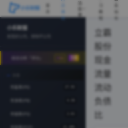
选
首
示
习
系
股
页
体
教
站
器
验
程
长
小乐财报
立霸
发现好公司，排除坏公司
股份
现金
综合分析「评分」
专属
流量
估值
流动
市盈率(PE)
27.92
负债
市净率(PB)
4.36
比
市销率(PS)
2.61
市现率(PCF)
22.48%