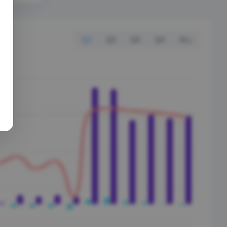
Q1
Q2
Q3
Q4
ALL