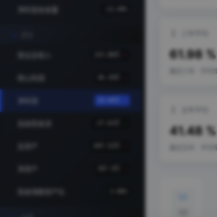
净利润含金量
-13.49%
三年平均
成长
61.98 %
营业总收入
225.88亿
最近三年 · 平均
核心利润
36.19亿
净利润
28.66亿
五年平均
自由现金流
-27.61亿
41.48 %
总资产
697.52亿
最近五年 · 平均
净资产
397.5亿
现金增额资产比
2.06%
Q1
Q2