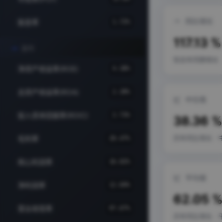
同比增长
股息率
1.72%
117.13 %
盈利
较去年同期增长
净资产收益率(ROE)
4.38%
总资产收益率(ROA)
2.38%
中位值
投入资本回报率(ROIC)
2.73%
38.36 %
历年同比增长 · 
毛利率
20.47%
核心利润率
16.02%
平均值
净利润率
12.69%
62.05 
营业收现率
97.67%
历年同比增长 · 