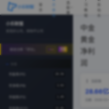
选
首
示
习
系
股
页
体
教
站
器
验
程
长
小乐财报
中金
发现好公司，排除坏公司
黄金
净利
综合分析「评分」
专属
润
估值
市盈率(PE)
20.56
当前值
市净率(PB)
3.93
28.66亿
市销率(PS)
1.49
日期 · 2026-03-
市现率(PCF)
15.8%