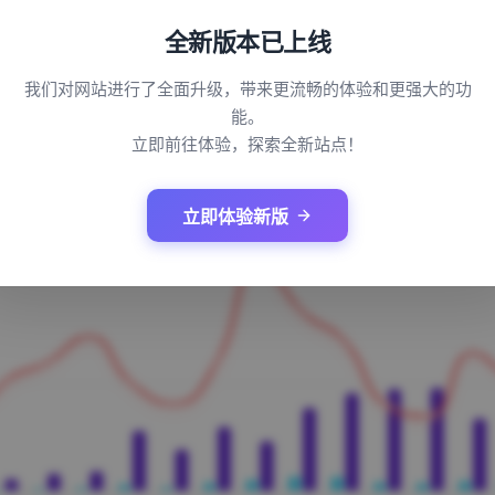
全新版本已上线
我们对网站进行了全面升级，带来更流畅的体验和更强大的功
能。
立即前往体验，探索全新站点！
立即体验新版