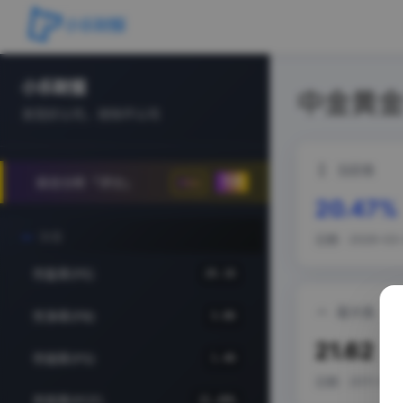
小乐财报
中金黄
发现好公司，排除坏公司
当前值
综合分析「评分」
专属
20.47%
估值
日期 · 2026-03-
市盈率(PE)
20.16
最大值
市净率(PB)
3.86
21.62
市销率(PS)
1.46
日期 · 2011-03-
市现率(PCF)
15.49%