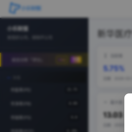
小乐财报
新华医疗
发现好公司，排除坏公司
当前值
综合分析「评分」
专属
5.75%
估值
日期 · 2026-03-
市盈率(PE)
15.75
最大值
市净率(PB)
0.99
13.03
市销率(PS)
0.8
日期 · 2003-03-
市现率(PCF)
8.28%