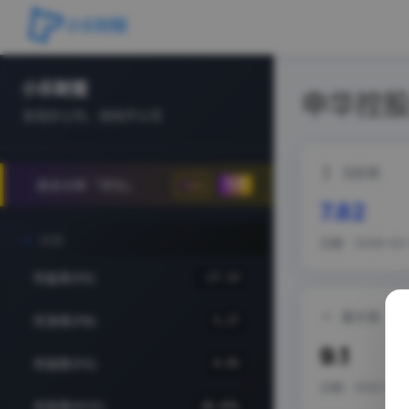
小乐财报
申华控
发现好公司，排除坏公司
当前值
综合分析「评分」
专属
7.82
估值
日期 · 2026-03-
市盈率(PE)
-17.13
最大值
市净率(PB)
5.17
9.1
市销率(PS)
0.93
日期 · 2022-03-
市现率(PCF)
48.85%