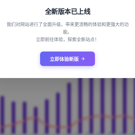
全新版本已上线
我们对网站进行了全面升级，带来更流畅的体验和更强大的功
能。
立即前往体验，探索全新站点！
立即体验新版