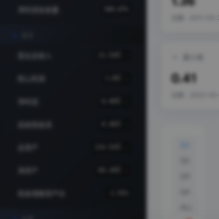
1.36
净利润含金量
509.07%
日期 · 2011-03-
成长
营业总收入
21.53亿
最小值
0.41
核心利润
1.6亿
日期 · 2022-03-
净利润
0.49亿
自由现金流
0.36亿
Q1
总资产
214.52亿
Q2
净资产
69.34亿
Q3
Q4
现金增额资产比
-1.91%
ALL