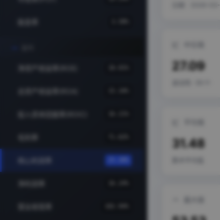
日期 · 2026-03-
股息率
3.58%
中位值
盈利
27.09
净资产收益率(ROE)
18.01%
波动性: 39.11
总资产收益率(ROA)
15.34%
投入资本回报率(ROIC)
16.21%
平均值
毛利率
71.62%
31.48
核心利润率
算术平均值
25.38%
净利润率
16.24%
最大值
营业收现率
102.94%