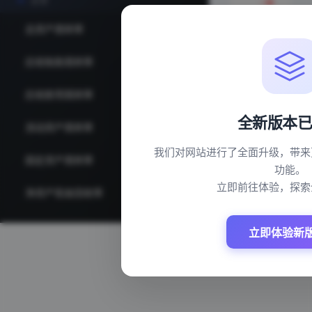
运营
总资产周转率
0.39次
应收账款周转率
7.25次
应收款项周转率
7.16次
全新版本
流动资产周转率
1.18次
我们对网站进行了全面升级，带来
固定资产周转率
1.3次
功能。
立即前往体验，探索
净资产现金回收率
12.41次
存货周转率
1.28次
立即体验新
存货资产比
7.61%
营运资金周转率
1.6%