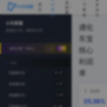
选
首
示
习
系
股
页
体
教
站
器
验
程
长
小乐财报
通化
发现好公司，排除坏公司
东宝
核心
综合分析「评分」
专属
利润
估值
率
市盈率(PE)
13.27
市净率(PB)
2.47
当前值
市销率(PS)
5.39
25.38%
市现率(PCF)
19.24%