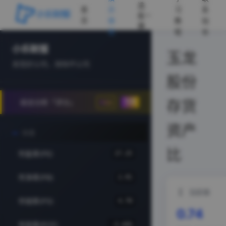
选
首
示
习
系
股
页
体
教
站
器
验
程
长
小乐财报
玉龙
发现好公司，排除坏公司
股份
存货
综合分析「评分」
专属
资产
估值
比
市盈率(PE)
27.25
市净率(PB)
2.91
当前值
市销率(PS)
4.78
0.74
市现率(PCF)
-3.44%