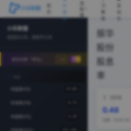
选
首
示
习
系
股
页
体
教
站
器
验
程
长
小乐财报
振华
发现好公司，排除坏公司
股份
股息
综合分析「评分」
专属
率
估值
市盈率(PE)
37.85
当前值
市净率(PB)
6.73
0.48
市销率(PS)
5.33
日期 · 2026-08
市现率(PCF)
117.27%