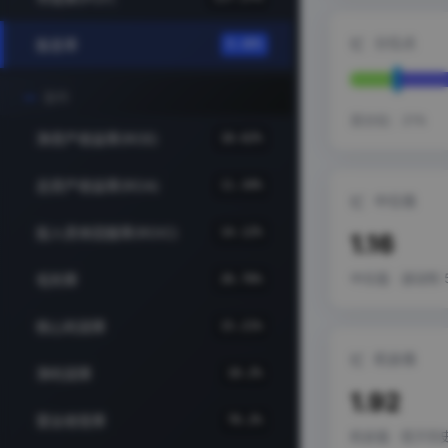
分位点
股息率
0.48%
盈利
百分位：21%
净资产收益率(ROE)
18.62%
总资产收益率(ROA)
11.34%
中位值
投入资本回报率(ROIC)
14.12%
1.16
中位值 · 波动性 5
毛利率
26.76%
核心利润率
15.21%
机会值
净利润率
10.2%
1.92
营业收现率
70.2%
机会值 · 低于历