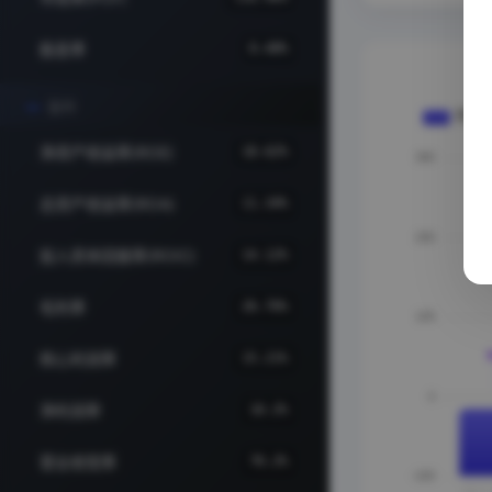
股息率
0.48%
盈利
净资产收益率(ROE)
18.62%
总资产收益率(ROA)
11.34%
投入资本回报率(ROIC)
14.12%
毛利率
26.76%
核心利润率
15.21%
净利润率
10.2%
营业收现率
70.2%