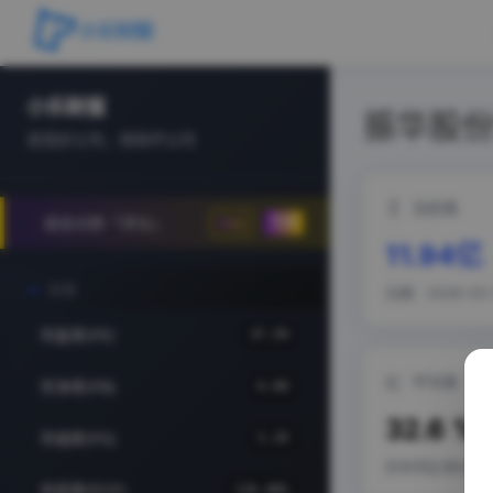
小乐财报
振华股
发现好公司，排除坏公司
当前值
综合分析「评分」
专属
11.94亿
估值
日期 · 2026-03-
市盈率(PE)
37.59
平均值
市净率(PB)
6.68
32.6 %
市销率(PS)
5.29
历年同比增长 · 
市现率(PCF)
116.46%