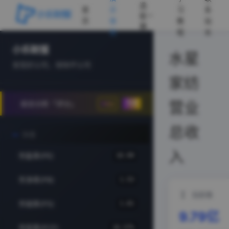
选
首
示
习
系
股
页
体
教
站
器
验
程
长
小乐财报
水星
发现好公司，排除坏公司
家纺
营业
综合分析「评分」
专属
总收
估值
入
市盈率(PE)
10.99
市净率(PB)
1.53
当前值
市销率(PS)
1.01
9.79亿
市现率(PCF)
10.57%