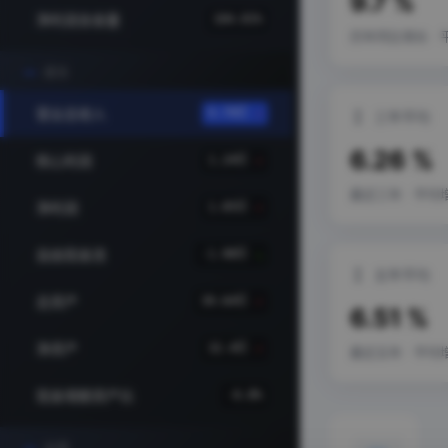
9.7 %
净利润含金量
104.01%
历年同比增长 · 
成长
营业总收入
9.79亿
三年平均
6.26 %
核心利润
1.24亿
最近三年 · 平均
净利润
1.05亿
自由现金流
-1.98亿
五年平均
总资产
39.64亿
6.51 %
净资产
32.4亿
最近五年 · 平均
现金增额资产比
-6.8%