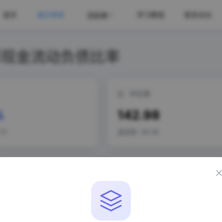
首页
演示体验
学习教程
联系站长
选股器
择现金流动负债比率
中位值
%
142.98
31
波动性: 39.38
最小值
44.85
31
日期 · 2020-03-31