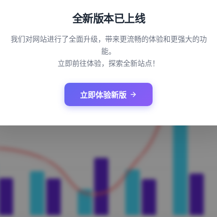
全新版本已上线
我们对网站进行了全面升级，带来更流畅的体验和更强大的功
能。
立即前往体验，探索全新站点！
立即体验新版