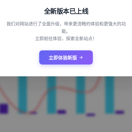
全新版本已上线
我们对网站进行了全面升级，带来更流畅的体验和更强大的功
能。
立即前往体验，探索全新站点！
立即体验新版