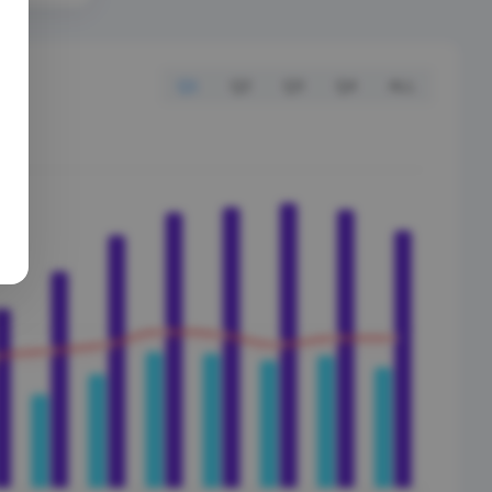
Q1
Q2
Q3
Q4
ALL