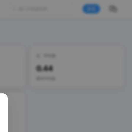
登录
平均值
0.44
算术平均值