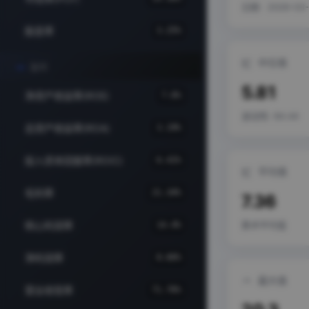
日期 · 2026-03-
股息率
3.25%
中位值
盈利
5.81
净资产收益率(ROE)
7.6%
波动性: 84.44
总资产收益率(ROA)
3.19%
投入资本回报率(ROIC)
6.41%
平均值
毛利率
21.34%
7.36
核心利润率
算术平均值
14.4%
净利润率
8.66%
最大值
营业收现率
71.76%