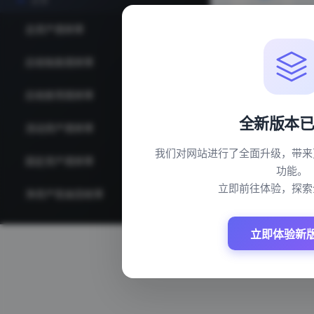
运营
Q2
总资产周转率
0.38次
Q3
应收账款周转率
Q4
2.48次
ALL
应收款项周转率
2.18次
全新版本
流动资产周转率
0.47次
我们对网站进行了全面升级，带来
固定资产周转率
3.54次
功能。
立即前往体验，探索
净资产现金回收率
11.58次
存货周转率
5.22次
立即体验新
存货资产比
6.77%
营运资金周转率
1.38%