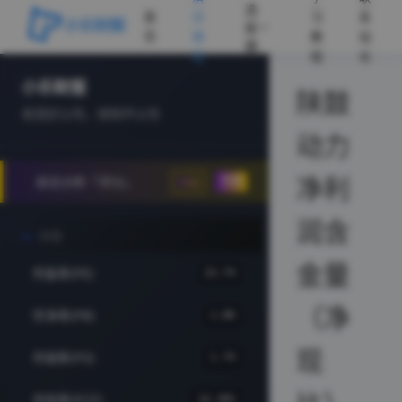
选
首
示
习
系
股
页
体
教
站
器
验
程
长
小乐财报
陕鼓
发现好公司，排除坏公司
动力
净利
综合分析「评分」
专属
润含
估值
金量
市盈率(PE)
23.74
（净
市净率(PB)
1.86
现
市销率(PS)
1.74
市现率(PCF)
14.36%