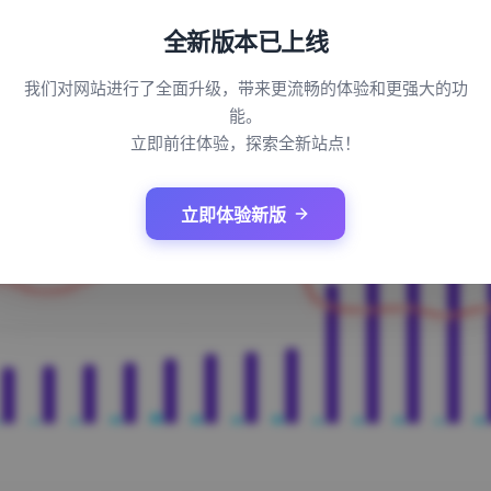
全新版本已上线
我们对网站进行了全面升级，带来更流畅的体验和更强大的功
能。
立即前往体验，探索全新站点！
立即体验新版