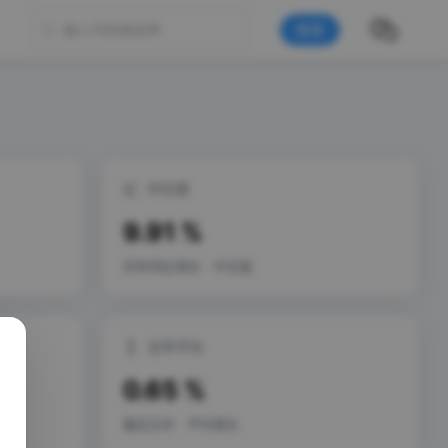
登录
中位值
9.91 %
历年同比增长 · 中位值
五年平均
0.65 %
最近五年 · 平均增长