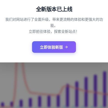
全新版本已上线
我们对网站进行了全面升级，带来更流畅的体验和更强大的功
能。
立即前往体验，探索全新站点！
立即体验新版