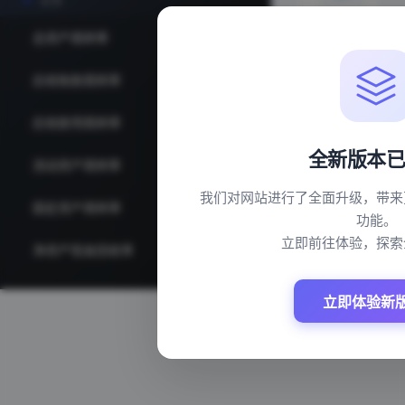
运营
Q3
总资产周转率
0.88次
Q4
ALL
应收账款周转率
20.24次
应收款项周转率
20.24次
全新版本
流动资产周转率
1.48次
我们对网站进行了全面升级，带来
固定资产周转率
5.7次
功能。
立即前往体验，探索
净资产现金回收率
28.5次
存货周转率
1.85次
立即体验新
存货资产比
19.18%
营运资金周转率
2.24%