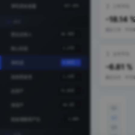
净利润含金量
637.05%
三年平均
-18.14 
成长
最近三年 · 平均
营业总收入
28.78亿
核心利润
2.27亿
五年平均
净利润
1.02亿
-6.81 %
自由现金流
1.13亿
最近五年 · 平均
总资产
72.65亿
净资产
44.5亿
Q1
Q2
现金增额资产比
-2.68%
Q3