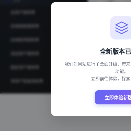
运营
Q4
ALL
总资产周转率
0.88次
应收账款周转率
20.24次
应收款项周转率
20.24次
全新版本
流动资产周转率
1.48次
我们对网站进行了全面升级，带来
固定资产周转率
5.7次
功能。
立即前往体验，探索
净资产现金回收率
28.5次
存货周转率
1.85次
立即体验新
存货资产比
19.18%
营运资金周转率
2.24%