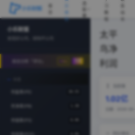
选
首
示
习
系
股
页
体
教
站
器
验
程
长
小乐财报
太平
发现好公司，排除坏公司
鸟净
利润
综合分析「评分」
专属
估值
当前值
市盈率(PE)
30.55
1.02亿
市净率(PB)
1.38
日期 · 2026-06
市销率(PS)
0.96
同比增长
市现率(PCF)
4.8%