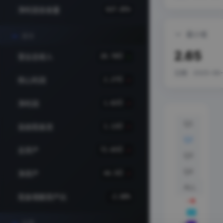
净利润含金量
637.05%
最小值
成长
2.65
营业总收入
28.78亿
日期 · 2025-06
核心利润
2.27亿
净利润
1.02亿
Q1
自由现金流
1.13亿
Q2
总资产
72.65亿
Q3
Q4
净资产
44.5亿
ALL
现金增额资产比
-2.68%