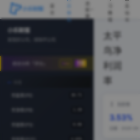
选
首
示
习
系
股
页
体
教
站
器
验
程
长
小乐财报
太平
发现好公司，排除坏公司
鸟净
利润
综合分析「评分」
专属
率
估值
市盈率(PE)
30.71
当前值
市净率(PB)
1.39
3.53%
市销率(PS)
0.96
日期 · 2026-06
市现率(PCF)
4.83%